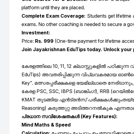
platform until they are placed.
Complete Exam Coverage:
Students get lifetime
exams. No other coaching is needed to secure a go
Investment:
Price:
Rs. 999
(One-time payment for lifetime acce
Join Jayakrishnan EduTips today. Unlock your 
കേരളത്തിലെ
10, 11, 12
ക്ലാസ്സുകളിൽ
പഠിക്കുന്ന
വ
EduTips)
അവതരിപ്പിക്കുന്ന
വിപ്ലവകരമായ
ഓൺ
Key".
മത്സരപ്പരീക്ഷകളെ
ഭയമില്ലാതെ
നേരിടാനും
കേരള
PSC, SSC, IBPS (
ബാങ്കിംഗ്
), RRB (
റെയിൽവ
KMAT
തുടങ്ങിയ
എൻട്രൻസ്
പരീക്ഷകൾക്കും
തയ്യ
Reasoning)
കരുത്തുറ്റ
അടിത്തറ
നൽകുക
എന്നതാ
പ്രധാന
സവിശേഷതകൾ
(Key Features):
Mind Maths & Speed
Calculation:
പേനയും
പേപ്പറും
ഉപയോഗിക്കാതെ