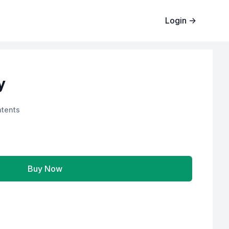
Login
→
y
tents
Buy Now