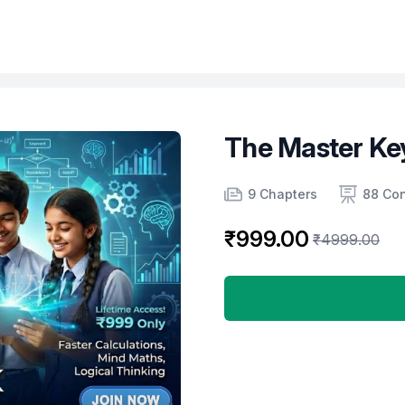
The Master Ke
Product information
Number of chapters
Number of contents
9 Chapters
88 Con
₹999.00
₹4999.00