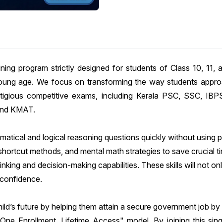
ning program strictly designed for students of Class 10, 11, 
 young age. We focus on transforming the way students appr
restigious competitive exams, including Kerala PSC, SSC, I
 and KMAT.
atical and logical reasoning questions quickly without using 
 shortcut methods, and mental math strategies to save crucial 
thinking and decision-making capabilities. These skills will not 
h confidence.
hild’s future by helping them attain a secure government job by 
One Enrollment, Lifetime Access" model. By joining this sin