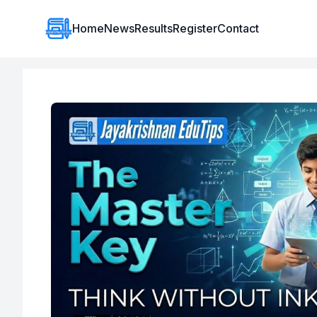
Institute Logo
Home
News
Results
Register
Contact