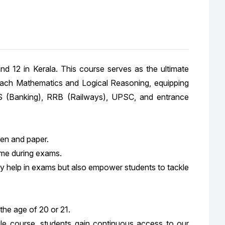
and 12 in Kerala. This course serves as the ultimate
oach Mathematics and Logical Reasoning, equipping
BPS (Banking), RRB (Railways), UPSC, and entrance
pen and paper.
time during exams.
only help in exams but also empower students to tackle
the age of 20 or 21.
gle course, students gain continuous access to our