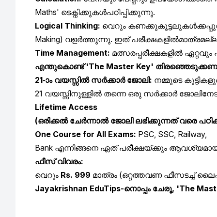
Maths'
ടെക്നിക്കുകൾ
പഠിപ്പിക്കുന്നു
.
Logical Thinking:
വെറും
കണക്കുകൂട്ടലുകൾക്കപ്പു
Making)
വളർത്തുന്നു
.
ഇത്
പരീക്ഷകളിൽ
മാത്രമല്
Time Management:
മത്സരപ്പരീക്ഷകളിൽ
ഏറ്റവും
എന്തുകൊണ്ട്
'The Master Key'
തിരഞ്ഞെടുക്കണ
21-
വയസ്സിൽ
സർക്കാർ
ജോലി
:
നമ്മുടെ
കുട്ടികള
21
വയസ്സിനുള്ളിൽ
തന്നെ
ഒരു
സർക്കാർ
ജോലി
നേട
Lifetime Access
(
ഒരിക്കൽ
ചേർന്നാൽ
ജോലി
ലഭിക്കുന്നത്
വരെ
പഠിക
One Course for All Exams:
PSC, SSC, Railway,
Bank
എന്നിങ്ങനെ
ഏത്
പരീക്ഷയ്ക്കും
ആവശ്യമാ
ഫീസ്
വിവരം
:
വെറും
Rs. 999
മാത്രം
(
ഒറ്റത്തവണ
ഫീസടച്ച്
ലൈഫ
Jayakrishnan EduTips-
നൊപ്പം
ചേരൂ
, 'The Mast