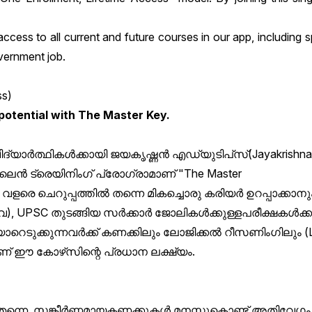
 access to all current and future courses in our app, includin
vernment job.
ss)
potential with The Master Key.
ിദ്യാർത്ഥികൾക്കായി
ജയകൃഷ്ണൻ
എഡ്യുടിപ്‌സ്
(Jayakrishn
ലൈൻ
ട്രെയിനിംഗ്
പ്രോഗ്രാമാണ്
"The Master
,
വളരെ
ചെറുപ്പത്തിൽ
തന്നെ
മികച്ചൊരു
കരിയർ
ഉറപ്പാക്കാനു
േ
), UPSC
തുടങ്ങിയ
സർക്കാർ
ജോലികൾക്കുള്ള
പരീക്ഷകൾക്ക
ാറെടുക്കുന്നവർക്ക്
കണക്കിലും
ലോജിക്കൽ
റീസണിംഗിലും
(
ണ്
ഈ
കോഴ്‌സിന്റെ
പ്രധാന
ലക്ഷ്യം
.
തന്നെ
,
സങ്കീർണ്ണമായ
കണക്കുകൾ
മനസ്സുകൊണ്ട്
അതിവേഗം