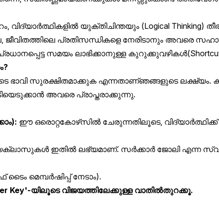
റം
,
വിദ്യാർത്ഥികളിൽ
യുക്തിചിന്തയും
(Logical Thinking)
തീ
ല
,
ജീവിതത്തിലെ
പ്രതിസന്ധികളെ
നേരിടാനും
അവരെ
സഹായ
പ്രധാനപ്പെട്ട
സമയം
ലാഭിക്കാനുള്ള
കുറുക്കുവഴികൾ
(Shortc
ം
?
ുടെ
ഭാവി
സുരക്ഷിതമാക്കുക
എന്നതാണ്
ഞങ്ങളുടെ
ലക്ഷ്യം
.
ക
ിയെടുക്കാൻ
അവരെ
പ്രാപ്തരാക്കുന്നു
.
്കാം
):
ഈ
ഒരൊറ്റ
കോഴ്‌സിൽ
ചേരുന്നതിലൂടെ
,
വിദ്യാർത്ഥിക്ക്
യ
ക്ലാസുകൾ
ഇതിൽ
ലഭ്യമാണ്
.
സർക്കാർ
ജോലി
എന്ന
സ്വപ
്
ടൈം
മെമ്പർഷിപ്പ്
നേടാം
).
er Key'-
യിലൂടെ
വിജയത്തിലേക്കുള്ള
വാതിൽ
തുറക്കൂ
.