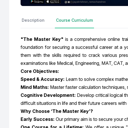
Description
Course Curriculum
"The Master Key"
is a comprehensive online trai
foundation for securing a successful career at a
them with the skills required to crack various p
examinations like Medical, Engineering, MAT, CAT,
Core Objectives:
Speed & Accuracy:
Learn to solve complex mathem
Mind Maths:
Master faster calculation techniques,
Cognitive Development:
Develop critical logical 
difficult situations in life and their future careers wit
Why Choose ‘The Master Key’?
Early Success:
Our primary aim is to secure your c
One Course for a Lifetime:
We offer a unique "