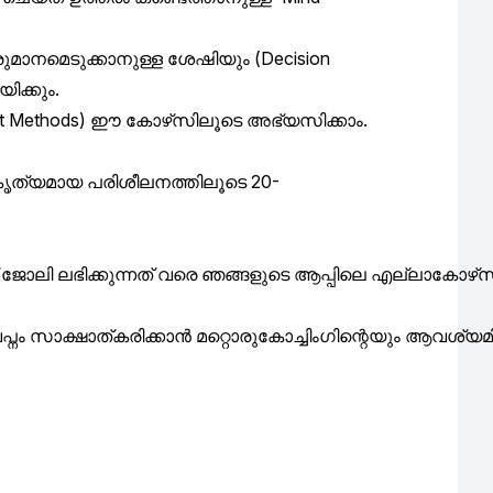
രുമാനമെടുക്കാനുള്ള
ശേഷിയും
(Decision
ിക്കും
.
ut Methods)
ഈ
കോഴ്‌സിലൂടെ
അഭ്യസിക്കാം
.
ൃത്യമായ
പരിശീലനത്തിലൂടെ
20-
ജോലി
ലഭിക്കുന്നത്
വരെ
ഞങ്ങളുടെ
ആപ്പിലെ
എല്ലാ
കോഴ്‌
്നം
സാക്ഷാത്കരിക്കാൻ
മറ്റൊരു
കോച്ചിംഗിന്റെയും
ആവശ്യമി