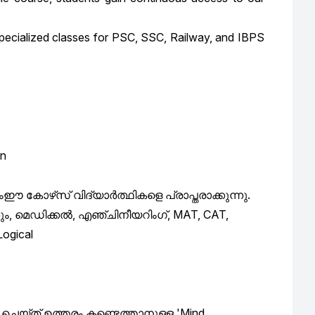
g specialized classes for PSC, SSC, Railway, and IBPS
an
ം
ഈ
കോഴ്‌സ്
വിദ്യാർത്ഥികളെ
പ്രാപ്തരാക്കുന്നു
.
ും
,
മെഡിക്കൽ
,
എഞ്ചിനീയറിംഗ്
, MAT, CAT,
Logical
ചെയ്ത്
ഉത്തരം
കണ്ടെത്താനുള്ള
'Mind